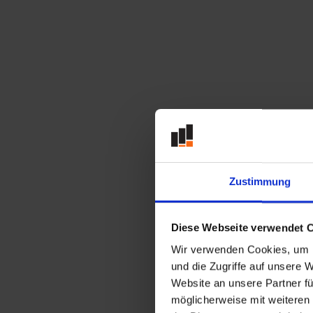
Abstützung der
Plattenpritsche
Fahrgestell
Ziegelkarre zur
Ziegelpritsche
Kippvorrichtung zur
Kippmulde
Bordwand Stahl
Bordwand kurz
Zustimmung
Bordwand
Starre Bühne
Diese Webseite verwendet 
Große Transportbühne
Wir verwenden Cookies, um I
Dachauflagebock
und die Zugriffe auf unsere 
Kippschlitten
Website an unsere Partner fü
möglicherweise mit weiteren
Klappe