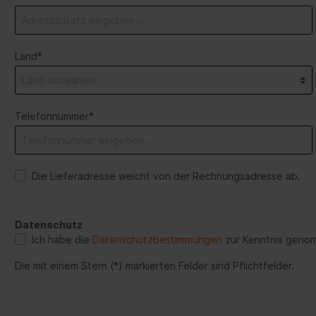
PAUS City Truck 44 
S Roadrunner 29/5
laufzug
Land*
S Roadrunner 37/5
laufzug
S Roadrunner 33/5
laufzug
Telefonnummer*
Die Lieferadresse weicht von der Rechnungsadresse ab.
Datenschutz
Ich habe die
Datenschutzbestimmungen
zur Kenntnis geno
Die mit einem Stern (*) markierten Felder sind Pflichtfelder.