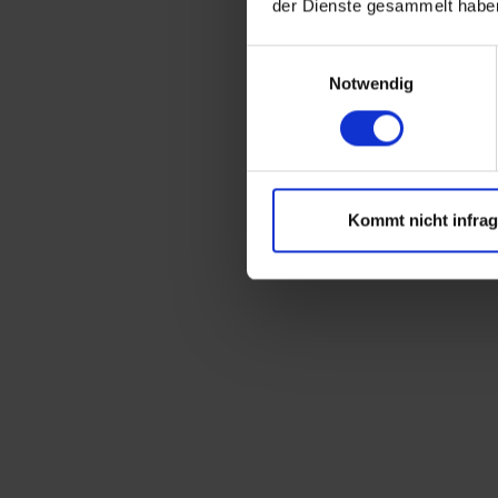
der Dienste gesammelt habe
Universalpritsche
Vario-Bühne
Einwilligungsauswahl
Notwendig
Liftbox
GEDA Lift 200 Standard
Steuerung - GEDA Lift
200 Standard
Winde - GEDA Lift 200
Kommt nicht infra
Standard
Antriebseinheit - GEDA
Lift 200 Standard
GEDA Fixlift 250 mit
Leiterplatine
Steuerung - GEDA Fixlift
7polig
Antriebseinheit - GEDA
Fixlift 250