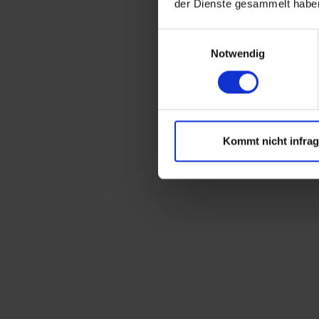
der Dienste gesammelt habe
Universalpritsche
Vario-Bühne
Einwilligungsauswahl
Notwendig
Liftbox
GEDA Lift 200 Standard
Steuerung - GEDA Lift
200 Standard
Winde - GEDA Lift 200
Kommt nicht infra
Standard
Antriebseinheit - GEDA
Lift 200 Standard
GEDA Fixlift 250 mit
Leiterplatine
Steuerung - GEDA Fixlift
7polig
Antriebseinheit - GEDA
Fixlift 250