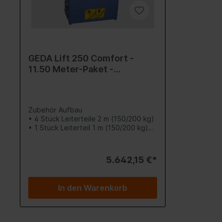
Seitenplatten - GEDA Lift
250 Comfort
Steuerung - GEDA Lift
250 Comfort
GEDA Lift 250 Comfort -
Steckleiterlift -
11.50 Meter-Paket -
Lastaufnahmemittel
verstärkt-
Plattenpritsche
Ziegelpritsche
Zubehör Aufbau
• 4 Stück Leiterteile 2 m (150/200 kg)
Fahrwerk
• 1 Stück Leiterteil 1 m (150/200 kg)
• Knickstück
Solarpritsche
• Unipritsche
Frontschutz zur
5.642,15 €*
Unipritsche
Universalpritsche mit
In den Warenkorb
Seitenschutz
Kippmulde