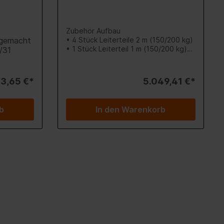
Möbel
Zubehör Aufbau
t gemacht
• 4 Stück Leiterteile 2 m (150/200 kg)
• 1 Stück Leiterteil 1 m (150/200 kg)
/31
• Knickstück
naler
• Unipritsche
ekte im
00/250 kg)
. Ob
3,65 €*
5.049,41 €*
/250 kg)
bau,
ieses
b
In den Warenkorb
ässige
sung für
 
stem
ils ist 
es 
art und 