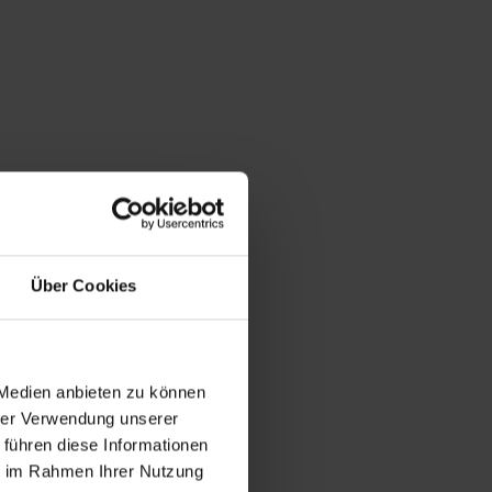
und
von 150 
nlänge je 
ft mit 
teln 
en oder 
sich 
ortieren.
he
Über Cookies
etet 
 
equem 
 Medien anbieten zu können
hrer Verwendung unserer
l für den 
 führen diese Informationen
 im 
ie im Rahmen Ihrer Nutzung