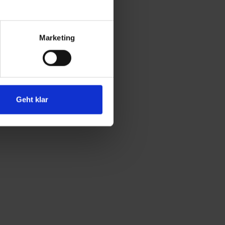
Effizient 
uren oder 
en
 – 
Marketing
selbst bei 
kten.
31 – 14-
heidest 
Geht klar
 
arkes 
eine 
itsalltag 
in 
 
nder 