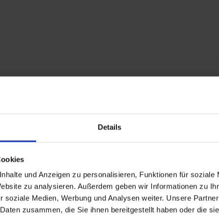
Vielfältige Tragfähigkeit 
Materialkompatibilität
Mit Optionen für Nutzlasten 
bis 250 kg und einer Schiene
nach Bedarf ist der GEDA Fixli
praktischen Lastaufnahmemit
ausgestattet. Lose Materiali
sperrige Bauelemente lassen 
problemlos und sicher transp
Anwendungsbereic
Details
Der GEDA Fixlift 250 63/31 bi
Lösungen für verschiedenste
Bauaufgaben:
Cookies
Möbeltransporte
 – B
und schnell für höhere 
nhalte und Anzeigen zu personalisieren, Funktionen für soziale
Stockwerke.  
Website zu analysieren. Außerdem geben wir Informationen zu I
Innenausbau und 
Renovierungen
 – Idea
r soziale Medien, Werbung und Analysen weiter. Unsere Partner
professionellen Einsatz
 Daten zusammen, die Sie ihnen bereitgestellt haben oder die s
Gebäude.  