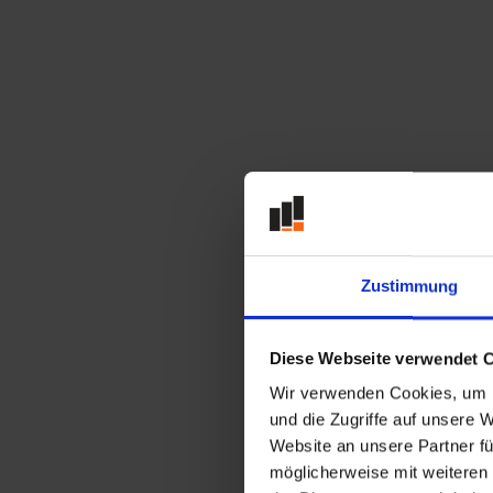
Abstützung der
Plattenpritsche
Fahrgestell
Ziegelkarre zur
Ziegelpritsche
Kippvorrichtung zur
Kippmulde
Bordwand Stahl
Bordwand kurz
Zustimmung
Bordwand
Starre Bühne
Diese Webseite verwendet 
Große Transportbühne
Wir verwenden Cookies, um I
Dachauflagebock
und die Zugriffe auf unsere 
Kippschlitten
Website an unsere Partner fü
möglicherweise mit weiteren
Klappe